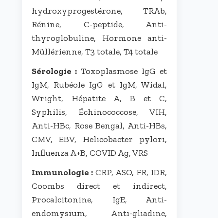
hydroxyprogestérone, TRAb,
Rénine, C-peptide, Anti-
thyroglobuline, Hormone anti-
Müllérienne, T3 totale, T4 totale
Sérologie :
Toxoplasmose IgG et
IgM, Rubéole IgG et IgM, Widal,
Wright, Hépatite A, B et C,
Syphilis, Échinococcose, VIH,
Anti-HBc, Rose Bengal, Anti-HBs,
CMV, EBV, Helicobacter pylori,
Influenza A+B, COVID Ag, VRS
Immunologie :
CRP, ASO, FR, IDR,
Coombs direct et indirect,
Procalcitonine, IgE, Anti-
endomysium, Anti-gliadine,