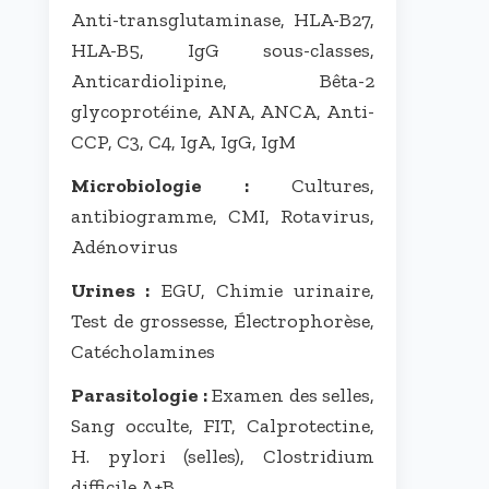
Anti-transglutaminase, HLA-B27,
HLA-B5, IgG sous-classes,
Anticardiolipine, Bêta-2
glycoprotéine, ANA, ANCA, Anti-
CCP, C3, C4, IgA, IgG, IgM
Microbiologie :
Cultures,
antibiogramme, CMI, Rotavirus,
Adénovirus
Urines :
EGU, Chimie urinaire,
Test de grossesse, Électrophorèse,
Catécholamines
Parasitologie :
Examen des selles,
Sang occulte, FIT, Calprotectine,
H. pylori (selles), Clostridium
difficile A+B